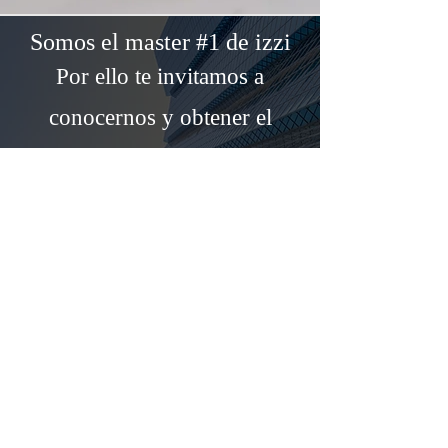
Somos el master #1 de izzi
Por ello te invitamos a
conocernos y obtener el
beneficio de una relación
comercial sólida y
profesional dentro de un
negocio, que día con día
adquiere nuevos y
mejores alcances por su
incremento, en número
de usuarios y calidad en